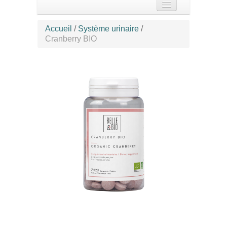
Accueil
Accueil
/
Système urinaire
/
Cranberry BIO
Spécialités
Nos produits
22 B Rue Carnot 85300
Challans 02 51 35 40 55