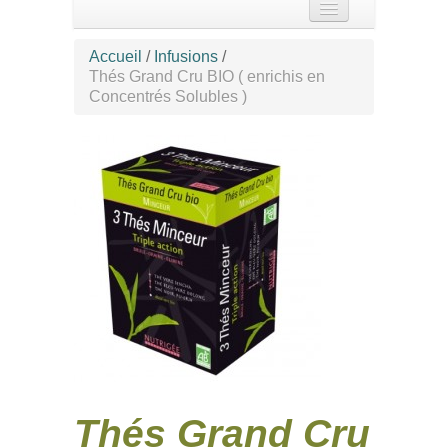
Accueil
Accueil
/
Infusions
/
Thés Grand Cru BIO ( enrichis en
Spécialités
Concentrés Solubles )
Nos produits
22 B Rue Carnot 85300
Challans 02 51 35 40 55
Thés Grand Cru